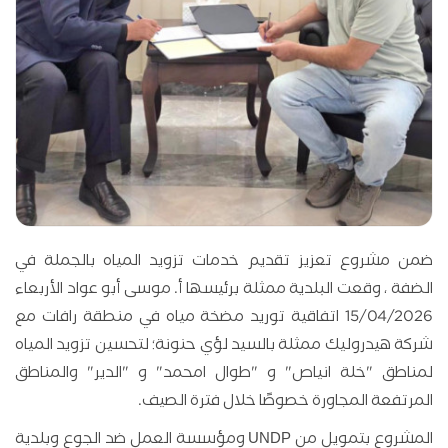
ضمن مشروع تعزيز تقديم خدمات تزويد المياه بالجملة في
الضفة ، وقعت البلدية ممثلة برئيسها أ. موسى أبو عواد الأربعاء
15/04/2026 اتفاقية توريد مضخة مياه في منطقة رافات مع
شركة هيدروليك ممثلة بالسيد لؤي حنونة؛ لتحسين تزويد المياه
لمناطق "خلة انياص" و "طوال امحمد" و "الدير" والمناطق
المرتفعة المجاورة خصوصًا خلال فترة الصيف.
المشروع بتمويل من UNDP ومؤسسة العمل ضد الجوع وبلدية