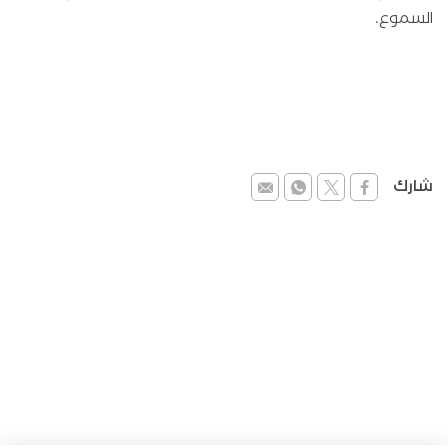
السموع.
شارك