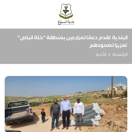
البلدية تقدم دعمًا لمزارعين بمنطقة "خلة انياص"
تعزيزا لصمودهم
الرئيسية
الأخبار